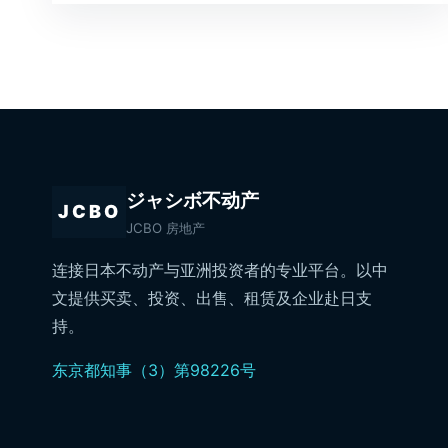
ジャシボ不动产
JCBO
JCBO 房地产
连接日本不动产与亚洲投资者的专业平台。以中
文提供买卖、投资、出售、租赁及企业赴日支
持。
东京都知事（3）第98226号