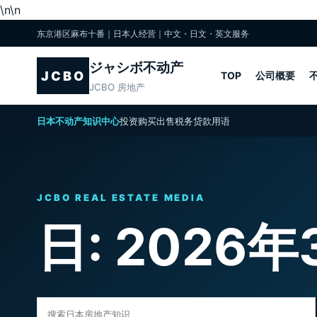
\n
\n
东京港区麻布十番｜日本人经营｜中文・日文・英文服务
ジャシボ不动产
JCBO
TOP
公司概要
JCBO 房地产
日本不动产知识中心
投资
购买
出售
税务
贷款
用语
JCBO REAL ESTATE MEDIA
日:
2026年
搜