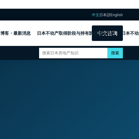
中文
日本語
English
中文咨询
博客・最新消息
日本不动产取得阶段与持有阶段税金详解
日本不动
搜索