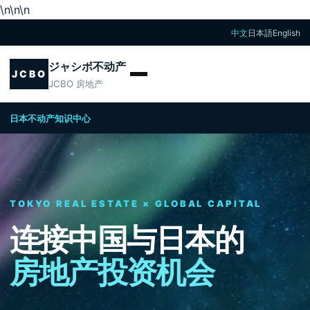
\n
\n
\n
中文
日本語
English
ジャシボ不动产
JCBO
JCBO 房地产
日本不动产知识中心
TOKYO REAL ESTATE × GLOBAL CAPITAL
连接中国与日本的
房地产投资机会