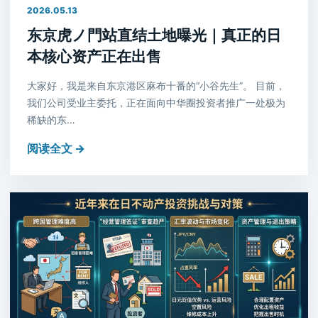
2026.05.13
东京虎ノ門站直结土地曝光｜真正的日
本核心资产正在出售
大家好，我是来自东京港区麻布十番的“小谷先生”。 目前，
我们公司受业主委托，正在面向中华圈投资者推广一处极为
稀缺的东…
阅读全文 →