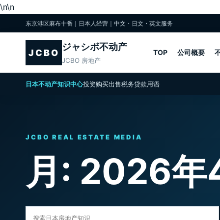
\n
\n
东京港区麻布十番｜日本人经营｜中文・日文・英文服务
ジャシボ不动产
JCBO
TOP
公司概要
JCBO 房地产
日本不动产知识中心
投资
购买
出售
税务
贷款
用语
JCBO REAL ESTATE MEDIA
月:
2026年
搜