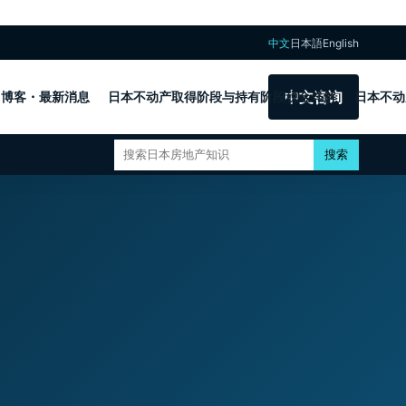
中文
日本語
English
中文咨询
博客・最新消息
日本不动产取得阶段与持有阶段税金详解
日本不动
搜索