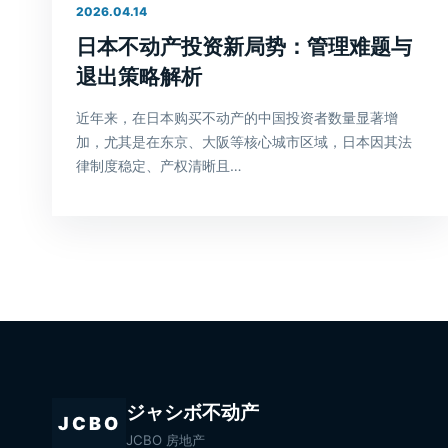
2026.04.14
日本不动产投资新局势：管理难题与
退出策略解析
近年来，在日本购买不动产的中国投资者数量显著增
加，尤其是在东京、大阪等核心城市区域，日本因其法
律制度稳定、产权清晰且…
ジャシボ不动产
JCBO
JCBO 房地产